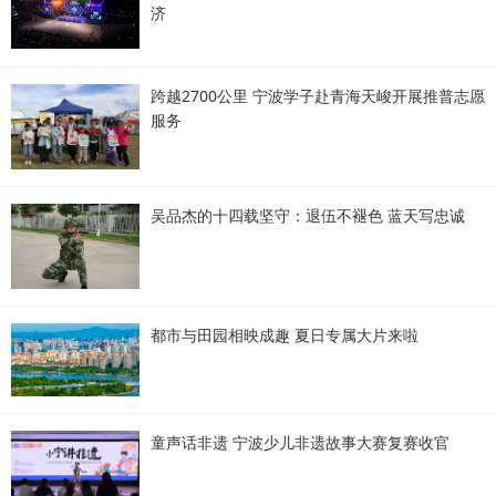
济
跨越2700公里 宁波学子赴青海天峻开展推普志愿
服务
吴品杰的十四载坚守：退伍不褪色 蓝天写忠诚
都市与田园相映成趣 夏日专属大片来啦
童声话非遗 宁波少儿非遗故事大赛复赛收官