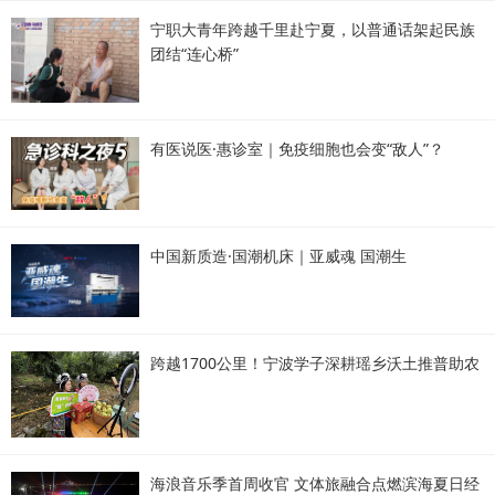
宁职大青年跨越千里赴宁夏，以普通话架起民族
团结“连心桥”
有医说医·惠诊室｜免疫细胞也会变“敌人”？
中国新质造·国潮机床｜亚威魂 国潮生
跨越1700公里！宁波学子深耕瑶乡沃土推普助农
海浪音乐季首周收官 文体旅融合点燃滨海夏日经