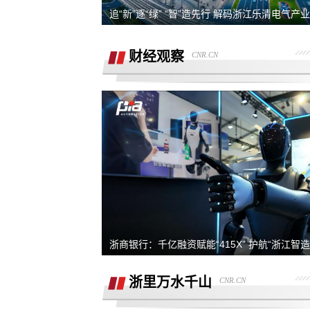
强买强卖 强制贷款 称交意向金进行锁车
追“新”逐“绿” “智”造先行 解码浙江乐清电气产
服务 没有按规定实施购车流程
退订金销售承诺按揭不过订金退还合同
财经观察
CNR.CN
有备注现在订金不退
订购的汽车，未完成验车，未交钥匙，
交付，订单被违规操作已完成订单
4s店隐瞒消费，侵犯了消费者知情权、
自主选择权，要求退还定金
我父亲被销售坑骗签了定金合同，提车
说没有现车要去外地。
宜享花业务员打电话叫我查看低息贷款
度，被强制下款
提车当天4S店临时涨价，涉嫌欺诈消费
者，本人要求退还定金。
在红旗智联APP上支付2000元定金，去
浙商银行：千亿融资赋能“415X” 护航“浙江智
提车时车辆为问题车，厂家不退还定金
在4S店交了订金现在让退定金不退
浙里万水千山
CNR.CN
据我了解，我锁单车辆根本没有生产，