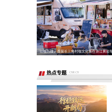
退还诚意金
滴滴平台司机超时未出发，地域黑乘客
要求解除合同，退款，我还没有开始学
同程金融套路贷高利息开通199的会员才
以咖为媒，首届长三角村咖文化集在浙江黄岩
能借款，没用使用过其它会员权益，要
重庆智鑫沅汽车销售有限公司强买强卖
退款退
服务态度恶劣且拒绝退还定金
买车锁单前不预审，贷款批不过，强制
热点专题
CNR.CN
走租赁贷款
退还定金2000元
骗子上门推销熊猫净水器，专挑农村老
下手
汽车4s店诱导消费者签订汽车销售合