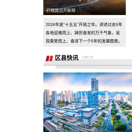
同，联合二手车商坑骗消费者。退诚意
小米17pro镜头起雾，官方拆机后没解决
行稳致远开新局
好问题，并且不换新，我申请换新加
退还诚意金
2026年是“十五五”开局之年。讲述过去5年
各地迎难而上、踔厉奋发的万千气象，呈
杭州金昌宝湖不加价不给提车，拒绝交
现乘势而上、奋进下一个5年的发展图景。
汽车还不给退定金
市场价格调节问题
区县快讯
CNR.CN
买车时承诺可以三个月后提前还款并落
到了合同现在条件满足但被拒，我要求
半年了不给退定金，要求退回定金
合同执行
潍坊寿光驰峰广汽本田购车定金拒不退
还，霸王条款
河北军文教育科技有限公司虚假宣传
销售虚假宣传汽车续航里程 要求销售及
公司退定金