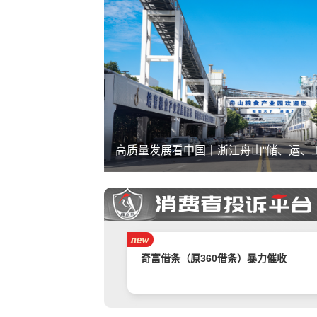
来新进展
携程旅游APP非因消费者原因主票已退
附属票不退费。
举报镇江豪利汽车销售服务有限公司拒
退款
汽车严重质量问题多次维修未果，商家
不处理
奇富借条（原360借条）暴力催收
销售诱导交款，并未签订任何合同和定
金，私自收费我2000元且不退