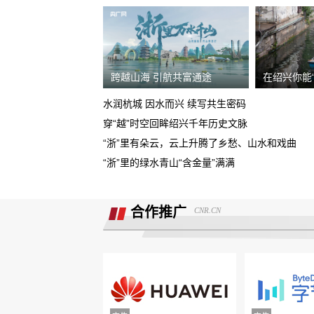
需4s店跟厂家沟通即可取消订单。
现在诉求退款
重庆鑫茂丰硕汽车销售有限公司收取定
跨越山海 引航共富通途
在绍兴你能
5000元不予退还
大安市邮政储蓄银行违规停贷
水润杭城 因水而兴 续写共生密码
穿“越”时空回眸绍兴千年历史文脉
Smart汽车肆意欺骗消费者，总部监管缺
“浙”里有朵云，云上升腾了乡愁、山水和戏曲
位，客户权益保障无门！
“浙”里的绿水青山“含金量”满满
诉求:不能进行贷款审批流程，并退还订
金2000元。
北京爱车汽车销售欺骗多名消费者购车
合作推广
CNR.CN
不予交付车辆
面谈的时候说的只要有比他低的就退意
金，然后一直不给退
携程旅游APP非因消费者原因主票已退
附属票不退费。
举报镇江豪利汽车销售服务有限公司拒