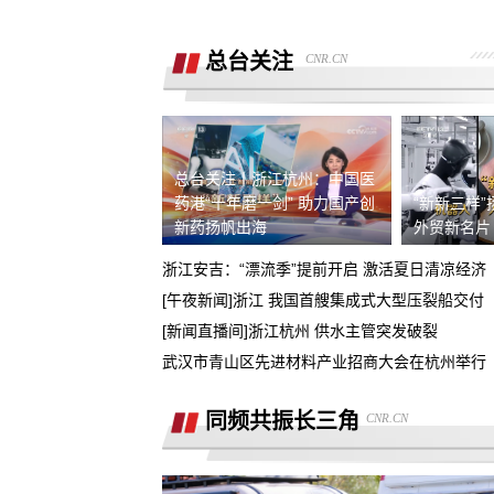
广西联通宽带被无故限速，想恢复必须
《业务风险防控承诺书》
总台关注
CNR.CN
话费充值未到账，平台判商家退款，但
家不退款也联系不上。
游戏虚假宣传诱导消费，已经严重影响
人生活
4s店擅自操作导致汽车主机损坏导致需
总台关注丨浙江杭州：中国医
要更换，超时维修没有任何补偿
药港“十年磨一剑” 助力国产创
“新新三样”
全款购买吉利银河A7被售抵押车，车辆
新药扬帆出海
外贸新名片
被中信银行拖走，钱车两空，吉利总部
浙江安吉：“漂流季”提前开启 激活夏日清凉经济
石家庄鹿泉区烂尾楼
诿不作为
[午夜新闻]浙江 我国首艘集成式大型压裂船交付
[新闻直播间]浙江杭州 供水主管突发破裂
上海好德宝公司被发现欺诈消费者后拒
退定金10000元
武汉市青山区先进材料产业招商大会在杭州举行
高顿教育霸王条款 拒不退款
同频共振长三角
CNR.CN
承诺兜底购置税，后续不兜底
熊猫净水器爆炸燃烧