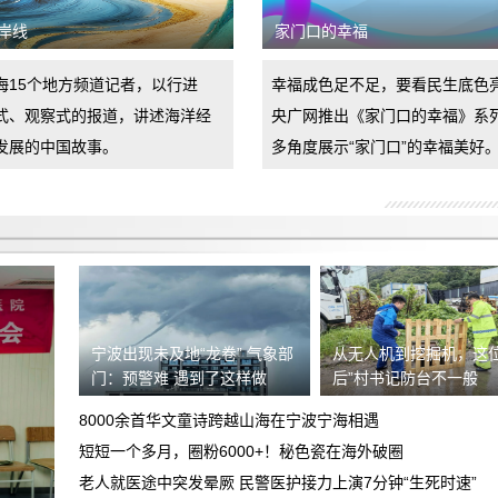
上门看车无现车诱导消费者支付订金当消
岸线
家门口的幸福
费者对销售合同不认可拒签时擅自扣押消
要求退还定金
费者财产
海15个地方频道记者，以行进
幸福成色足不足，要看民生底色
式、观察式的报道，讲述海洋经
央广网推出《家门口的幸福》系
车辆到店后内饰全是划痕和脏污，卖方拒
发展的中国故事。
多角度展示“家门口”的幸福美好
不退还定金，要求双倍退还定金
鑫茂瑞体验中心捆绑销售
于9月24号到曲靖广汽丰田联庆麒麟店看
车，销售员引导消费贷款，交了意向金
新车剐蹭后送维修中心保险杠喷漆，损坏
2000
车辆至天窗挡风玻璃碎裂上侧边梁凹陷要
重庆大足深蓝4s店不按合同履约
求赔偿
宁波出现未及地“龙卷” 气象部
从无人机到挖掘机，这位
门：预警难 遇到了这样做
后”村书记防台不一般
食品安全希望得到重视
8000余首华文童诗跨越山海在宁波宁海相遇
销售诱导下单锁定汽车，有销售录音证据
短短一个多月，圈粉6000+！秘色瓷在海外破圈
及其他人证
老人就医途中突发晕厥 民警医护接力上演7分钟“生死时速”