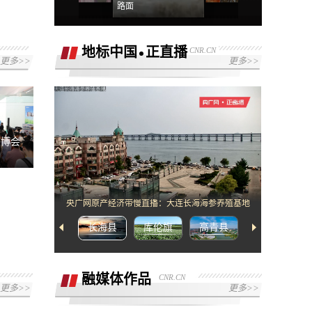
路面
地标中国
正直播
CNR.CN
更多>>
更多>>
[2]网络错误，请检查网络配置或者播放链
接是否正确
书博会
央广网原产经济带慢直播：大连长海海参养殖基地
长海县
库伦旗
高青县
武宁县
融媒体作品
CNR.CN
更多>>
更多>>