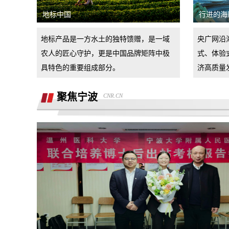
小米17pro镜头起雾，官方拆机后没解决
地标中国
行进的海
好问题，并且不换新，我申请换新加
退还诚意金
地标产品是一方水土的独特馈赠，是一域
央广网沿
农人的匠心守护，更是中国品牌矩阵中极
式、体验
杭州金昌宝湖不加价不给提车，拒绝交付
具特色的重要组成部分。
济高质量
汽车还不给退定金
市场价格调节问题
聚焦宁波
CNR.CN
买车时承诺可以三个月后提前还款并落实
到了合同现在条件满足但被拒，我要求按
半年了不给退定金，要求退回定金
合同执行
潍坊寿光驰峰广汽本田购车定金拒不退
还，霸王条款
河北军文教育科技有限公司虚假宣传
销售虚假宣传汽车续航里程 要求销售及
公司退定金