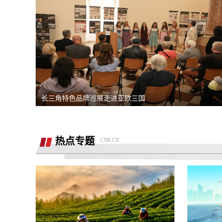
退还诚意金
滴滴平台司机超时未出发，地域黑乘客
要求解除合同，退款，我还没有开始学习
同程金融套路贷高利息开通199的会员才
长三角特色品牌巡展走进亚欧三国
能借款，没用使用过其它会员权益，要求
重庆智鑫沅汽车销售有限公司强买强卖，
退款退
服务态度恶劣且拒绝退还定金
买车锁单前不预审，贷款批不过，强制我
热点专题
CNR.CN
走租赁贷款
退还定金2000元
骗子上门推销熊猫净水器，专挑农村老人
下手
汽车4s店诱导消费者签订汽车销售合
同，联合二手车商坑骗消费者。退诚意金