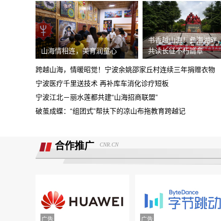
需4s店跟厂家沟通即可取消订单。
现在诉求退款
书香越山海！彝海湖畔
重庆鑫茂丰硕汽车销售有限公司收取定金
山海情相连，美育润童心
共读长征不朽篇章
5000元不予退还
大安市邮政储蓄银行违规停贷
跨越山海，情暖昭觉！宁波余姚邵家丘村连续三年捐赠衣物
宁波医疗千里送技术 再补库车消化诊疗短板
Smart汽车肆意欺骗消费者，总部监管缺
宁波江北－丽水莲都共建“山海招商联盟”
位，客户权益保障无门！
破茧成蝶：“组团式”帮扶下的凉山布拖教育跨越记
诉求:不能进行贷款审批流程，并退还订
金2000元。
北京爱车汽车销售欺骗多名消费者购车，
合作推广
CNR.CN
不予交付车辆
面谈的时候说的只要有比他低的就退意向
金，然后一直不给退
携程旅游APP非因消费者原因主票已退，
附属票不退费。
举报镇江豪利汽车销售服务有限公司拒不
退款