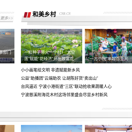
现就退款协议没有达成一致，希望平台协
助
和美乡村
CNR.CN
我们在湖南华洋阳光汽车销售有限公司交
更多>>
了汽车诚意金，但现无法退还诚意金
小赢卡贷两笔借款综合年化利率超法定上
限，要求按LPR4倍核算，退还全部超额
诱导下订展车后申请退单不给退
利息及
海事部门
一粒种子带火一个村！“太空
现要求该平台退回超法定利率的费用合计
莲”赋能“花经济”开出致富花
“一方小院”串起百业兴
金额4594.92元！
小小画笔绘文明 非遗赋能新乡风
去年五月在成都天府广场小米之家买的小
公益“助播团”云端助农 让胡陈好货“卖出山”
米15手机，现后盖裂缝翘起等问题有安
台风逼近 宁波小港街道“三区”联动抢收果蔬暖人心
投诉东莞心动的信号婚介所虚假宣传，不
全问题，要求召回产品、退款道歉
按要求服务
宁波慈溪附海花木村这场邻里盛会尽显乡村新风
对方未签合同 未打出发票 未提前告知定
金不能退回等 事后交易未达成拒绝退还
日本富士相机XE5挂耳脱落 存在设计缺
定金
陷
高德平台乱扣钱，乱封号