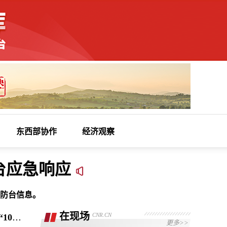
东西部协作
经济观察
台应急响应
防台信息。
家
门口的幸福 | “边角料”变“活力场” 织就“10分钟健身圈”
在现场
CNR.CN
更多>>