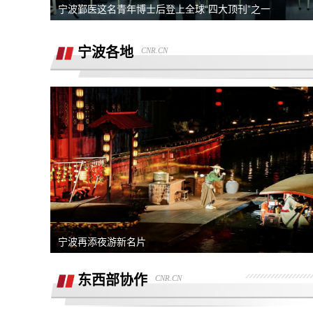
强买强卖 强制贷款 称交意向金进行锁车
宁波鄞医这名青年博士后登上全球“四大顶刊”之一
服务 没有按规定实施购车流程
退订金销售承诺按揭不过订金退还合同也
宁波各地
CNR.CN
有备注现在订金不退
订购的汽车，未完成验车，未交钥匙，未
交付，订单被违规操作已完成订单
4s店隐瞒消费，侵犯了消费者知情权、
自主选择权，要求退还定金
我父亲被销售坑骗签了定金合同，提车还
说没有现车要去外地。
宜享花业务员打电话叫我查看低息贷款额
度，被强制下款
提车当天4S店临时涨价，涉嫌欺诈消费
者，本人要求退还定金。
在红旗智联APP上支付2000元定金，去
宁波再添夜游新名片
提车时车辆为问题车，厂家不退还定金。
在4S店交了订金现在让退定金不退
东西部协作
CNR.CN
据我了解，我锁单车辆根本没有生产，只