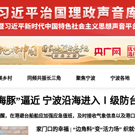
美乡村
同频共振长三角
聚焦宁波
宁波各地
海豚”逼近 宁波沿海进入Ⅰ级防
醒，在港避台船舶应加强应急值班，及时接收气象信息以及港口