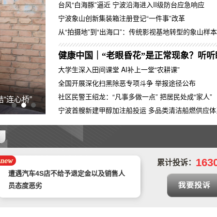
台风“白海豚”逼近 宁波沿海进入II级防台应急响应
宁波象山创新集装箱注册登记“一件事”改革
从“拍摄地”到“出海口”：传统影视基地转型的象山样本
大学生深入田间课堂 AI补上一堂“农耕课”
全国开展深化扫黑除恶专项斗争 举报途径公布
社区民警王绍龙：“凡事多做一点” 把居民处成“家人”
“连心桥”
有医说医·惠诊室｜免疫细胞也会变“敌人”？
预售年卡自动被激活，开放半年预约期有
宁波首艘新建甲醇加注船投运 多品类清洁船燃供应体
近3个月周末不能预约，还不允许退卡退
中山市正德二手车交易有限公司拒不退款
款
报名专本连读后第二天申请退款 被扣
163
20%
累计投诉：
遭遇汽车4S店不给予退定金以及销售人
员态度恶劣
拒绝退还购车诚意金