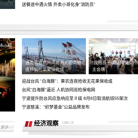
永川区凯斯蒂亚建材经营部，欺诈消费
送餐途中遇火情 外卖小哥化身“消防员”
者，各种理由推诿不完善安装，现要求善
4s店新车交付存在安全隐患，新车未给
后
加油致使发生交通事故，望惩戒门店并赔
退款订金五千
偿损失
要求退换意向金1万元
销售诱导消费，将市补当做优惠，给消费
通甬高铁杭州湾跨海大桥南航
“我陪孩子读经典”走进
者报落地要求退还预付款，以及支付的部
道桥钢桁梁架设完成
主会场
商家虚假报价不兑现承诺，原订车价
分购车款
迎战台风 “白海豚”：果农连夜抢收无花果保收成
215000元包含7500元保养套餐后续又不
台风“白海豚”逼近 人机协同巡检保电网
对方说8.10之前退押金9000到8.21号还
承认
未收到押金，诉求退押金并报销路费
宁波提升防台风应急响应至Ⅱ级 8月8日取消航班55架次
哈尔滨运通奥迪，全款交付不给提车，反
宁波慈溪：“织梦基金”公益品牌发布
复推脱
要求店家全额退款一万元
经济观察
CNR.CN
更多>>
重庆鑫茂丰硕汽车销售有限公司欺诈消费