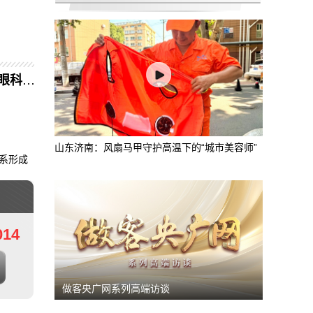
健
康中国｜“老眼昏花”是正常现象？听听眼科医生怎么说
宁波北仑小港街道：风雨未到 支部先动 助
山东济南：风扇马甲守护高温下的“城市美容师”
系形成
014
做客央广网系列高端访谈