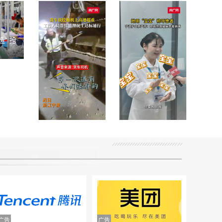
” 抢
货车载挖掘机上
她称呼患者“宝
高速超重 工作人
宝” 宁波护士廖
员帮忙清理泥土
声芳：愿用热情
达标通行
缓解患者病痛