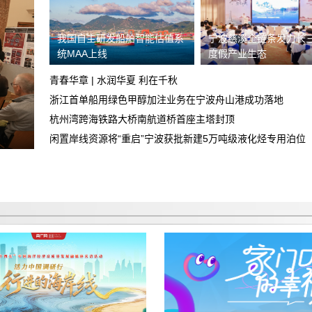
关于飞行帮（北京）航空服务有限公司退
我国自主研发船舶智能估值系
宁波慈溪全链条发力长
费纠纷的投诉
统MAA上线
度假产业生态
广汽丰田车没有提到，诉求退定金及相关
合理合法费用
青春华章 | 水润华夏 利在千秋
退还2199元订金
浙江首单船用绿色甲醇加注业务在宁波舟山港成功落地
杭州湾跨海铁路大桥南航道桥首座主塔封顶
众安易行（武汉市）汽车服务有限公司搞
闲置岸线资源将“重启”宁波获批新建5万吨级液化烃专用泊位
诈骗
重庆智鑫沅汽车销售有限公司，不下贷
款，强制加五千元全款购车，不退定金。
诱导消费不退定金
买车和销售说的价格是包含保险，合同没
有写包保险保险强制在他们店里购买低开
不退定金
发票金额
由于没有造成其任何损失，要求退还订
金。