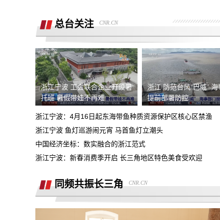
广西联通宽带被无故限速，想恢复必须签
《业务风险防控承诺书》
总台关注
CNR.CN
话费充值未到账，平台判商家退款，但商
家不退款也联系不上。
游戏虚假宣传诱导消费，已经严重影响本
人生活
4s店擅自操作导致汽车主机损坏导致需
要更换，超时维修没有任何补偿
浙江宁波 工会联合企业开设暑
浙江 防范台风“巴威” 
全款购买吉利银河A7被售抵押车，车辆
托班 暑假带娃不再难
提前部署防控
被中信银行拖走，钱车两空，吉利总部推
浙江宁波：4月16日起东海带鱼种质资源保护区核心区禁渔
石家庄鹿泉区烂尾楼
诿不作为
浙江宁波 鱼灯巡游闹元宵 马首鱼灯立潮头
中国经济坐标：数实融合的浙江范式
上海好德宝公司被发现欺诈消费者后拒绝
退定金10000元
浙江宁波：新春消费季开启 长三角地区特色美食受欢迎
高顿教育霸王条款 拒不退款
同频共振长三角
CNR.CN
承诺兜底购置税，后续不兜底
熊猫净水器爆炸燃烧