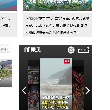
宁波奉化：坚持高质量发展 推进高水平融
合
亮不亮。
奉化区将锚定“三大跨越”方向，聚焦高质量
列报道，
发展、高水平融合，奋力描绘现代化滨海
。
大都市健康美丽新城区建设新画卷。
更多>>
“90
记者直击台风“白海豚”
逼近：靠扎马步保持
平衡 海塘石子被吹至