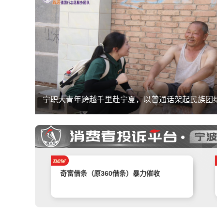
线
宁职大青年跨越千里赴宁夏，以普通话架起民族团结
携程旅游APP非因消费者原因主票已退，
附属票不退费。
举报镇江豪利汽车销售服务有限公司拒不
退款
汽车严重质量问题多次维修未果，商家拒
不处理
奇富借条（原360借条）暴力催收
销售诱导交款，并未签订任何合同和定
金，私自收费我2000元且不退