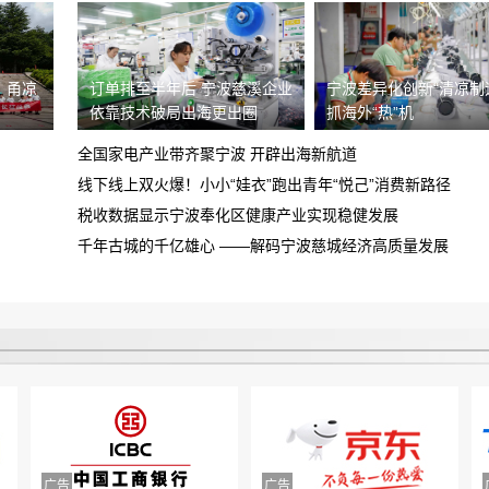
者，诱导签订定单，存在霸王条款且拒绝
买车子定金不给退
退还定金
，甬凉
订单排至半年后 宁波慈溪企业
宁波差异化创新“清凉制造
车载蓝牙坏了 找到理想400解决 以我超
依靠技术破局出海更出圈
抓海外“热”机
质保为由拒绝更换 沟通无果 不解决
北汽新能源维修慢售后差
全国家电产业带齐聚宁波 开辟出海新航道
线下线上双火爆！小小“娃衣”跑出青年“悦己”消费新路径
我于8.13晚在昆明万象城购买一辆乐道
税收数据显示宁波奉化区健康产业实现稳健发展
L60汽车被销售以优惠为由诱导支付定金
千年古城的千亿雄心 ——解码宁波慈城经济高质量发展
要求还退款
锁单
平台不退款，打了两次客服电话，事情至
今未解决
虚假宣传，不履行合同约定，请求撤销合
同，退赔费用
预售年卡自动被激活，开放半年预约期有
近3个月周末不能预约，还不允许退卡退
中山市正德二手车交易有限公司拒不退款
款