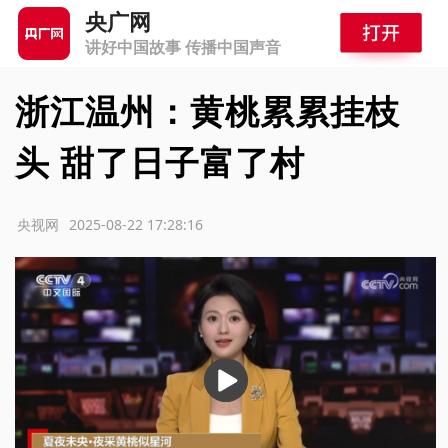
央广网
讲好中国故事 传播中国声音
浙江温州：黄桃累累挂枝
头 甜了日子富了村
源：央视网
2025-08-22 17:28:16
播
放