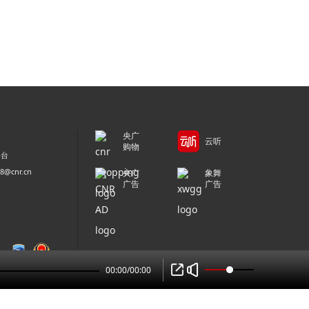
央广
云听
购物
平台
@cnr.cn
央广
象舞
广告
广告
00:00
/
00:00