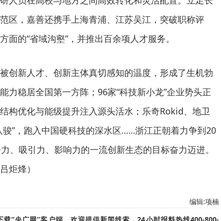
研人员在高校与地方之间高效转化和灵活配置。立足长
范区，嘉善还携手上海青浦、江苏吴江，突破职称评
方面的“省域沟壑”，并推出百余项人才服务。
被创新人才、创新主体真切感知的温度，形成了生机勃
能力稳居全国第一方阵；96家“科技新小龙”企业势头正
结构优化与能级提升注入源头活水；乐奇Rokid、地卫
八骏”，跑入中国硬科技的深水区……浙江正朝着力争到20
争力、吸引力、影响力的一流创新生态的目标奋力迈进。
吕炬烽）
编辑:项楠
“央广网”客户端。欢迎提供新闻线索，24小时报料热线400-800-