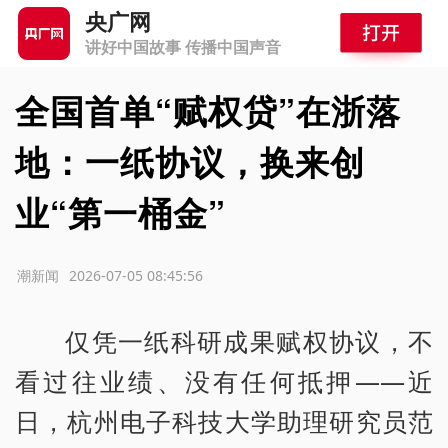
央广网
讲好中国故事 传播中国声音
全国首单“赋权贷”在浙落
地：一纸协议，换来创
业“第一桶金”
源：潮新闻
2026-07-05 08:45:56
仅凭一纸科研成果赋权协议，不
看过往业绩、没有任何抵押——近
日，杭州电子科技大学助理研究员范