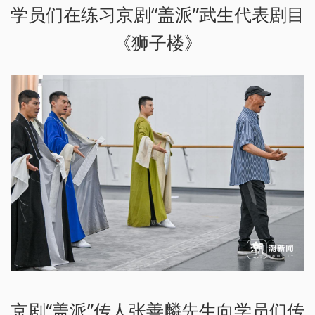
学员们在练习京剧“盖派”武生代表剧目
《狮子楼》
京剧“盖派”传人张善麟先生向学员们传