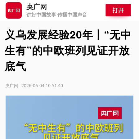
央广网
讲好中国故事 传播中国声音
义乌发展经验20年丨“无中
生有”的中欧班列见证开放
底气
源：央广网
2026-06-04 10:51:40