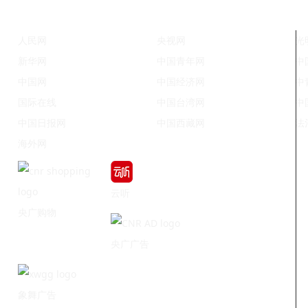
人民网
央视网
光
新华网
中国青年网
中
中国网
中国经济网
中
国际在线
中国台湾网
中
中国日报网
中国西藏网
法
海外网
云听
央广购物
央广广告
象舞广告