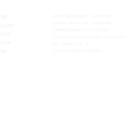
违法和不良信息举报电话：010-56807188
明网
新闻热线：400-800-0088（节目覆盖热线）
国新闻网
互联网新闻信息服务许可证10120210001
青在线
京ICP备2021013708号
京公网安备11010602007741
国军网
中央广播电视总台 央广网
央广网文化传媒有限公司 版权所有
治网