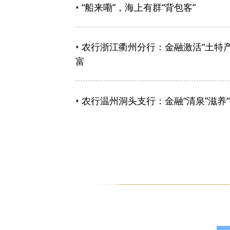
•
“船来嘞”，海上有群“背包客”
•
农行浙江衢州分行：金融激活“土特
富
•
农行温州洞头支行：金融“清泉”滋养“