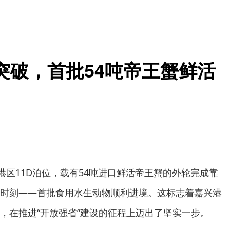
突破，首批54吨帝王蟹鲜活
港区11D泊位，载有54吨进口鲜活帝王蟹的外轮完成靠
时刻——首批食用水生动物顺利进境。这标志着嘉兴港
，在推进“开放强省”建设的征程上迈出了坚实一步。