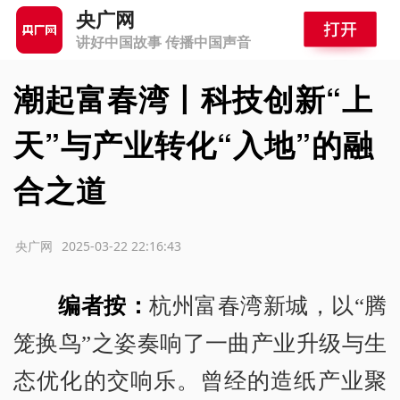
央广网
讲好中国故事 传播中国声音
潮起富春湾丨科技创新“上
天”与产业转化“入地”的融
合之道
源：央广网
2025-03-22 22:16:43
编者按：
杭州富春湾新城，以“腾
笼换鸟”之姿奏响了一曲产业升级与生
态优化的交响乐。曾经的造纸产业聚