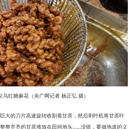
义乌红糖麻花（央广网记者 杨正弘 摄）
巨大的刀片高速旋转收割着甘蔗，然后剥叶机将甘蔗叶
整整齐齐的甘蔗堆放在田间地头……没错，要做地道的义