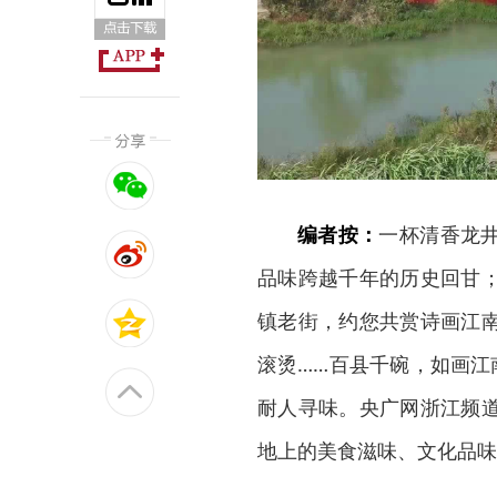
编者按：
一杯清香龙
品味跨越千年的历史回甘
镇老街，约您共赏诗画江
滚烫……百县千碗，如画江
耐人寻味。央广网浙江频
地上的美食滋味、文化品味