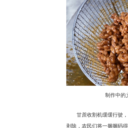
制作中的
甘蔗收割机缓缓行驶，
剥除，农民们将一捆捆码得