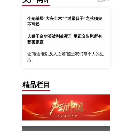
个别基层“大兴土木” “过紧日子”之弦须臾
不可松
人贩子余华英被判处死刑 用正义告慰所有
受害家庭
让“老吾老以及人之老”照进我们每个人的生
活
精品栏目