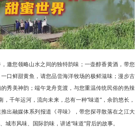
井，邀您领略山水之间的独特韵味；一壶醇香黄酒，带您
；一口鲜甜黄鱼，请您品尝海洋牧场的极鲜滋味；漫步古
南的秀美神韵；端午龙舟竞渡，与您重温传统民俗的热辣
南，千年运河，流向未来，总有一种“味道”，余韵悠长，
道推出融媒体系列报道《寻味》，带您探寻散落在之江大
、城市风味、国际韵味，讲述“味道”背后的故事。