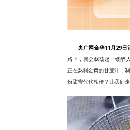
央广网金华11月29
路上，就会飘荡起一缕醉
正在熬制金黄的甘蔗汁，制
份甜蜜代代相传？让我们走