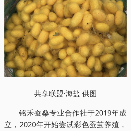
共享联盟·海盐 供图
铭禾蚕桑专业合作社于2019年成
立，2020年开始尝试彩色蚕茧养殖，