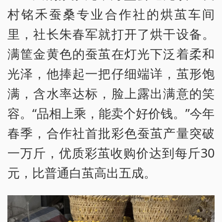
村铭禾蚕桑专业合作社的烘茧车间
里，社长朱春军就打开了烘干设备。
满筐金黄色的蚕茧在灯光下泛着柔和
光泽，他捧起一把仔细端详，茧形饱
满，含水率达标，脸上露出满意的笑
容。“品相上乘，能卖个好价钱。”今年
春季，合作社首批彩色蚕茧产量突破
一万斤，优质彩茧收购价达到每斤30
元，比普通白茧高出五成。