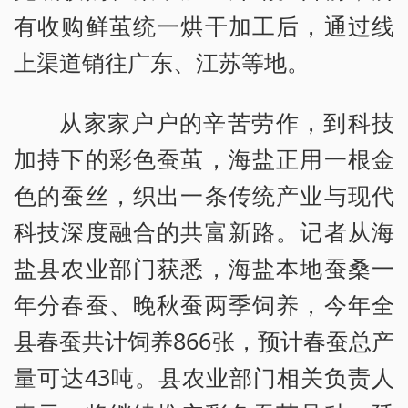
有收购鲜茧统一烘干加工后，通过线
上渠道销往广东、江苏等地。
从家家户户的辛苦劳作，到科技
加持下的彩色蚕茧，海盐正用一根金
色的蚕丝，织出一条传统产业与现代
科技深度融合的共富新路。记者从海
盐县农业部门获悉，海盐本地蚕桑一
年分春蚕、晚秋蚕两季饲养，今年全
县春蚕共计饲养866张，预计春蚕总产
量可达43吨。县农业部门相关负责人