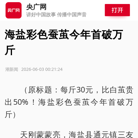
央广网
讲好中国故事 传播中国声音
海盐彩色蚕茧今年首破万
斤
源：潮新闻
2026-06-03 00:21:24
（原标题：每斤30元，比白茧贵
出50%！海盐彩色蚕茧今年首破万
斤）
天刚蒙蒙亮，海盐县通元镇三友