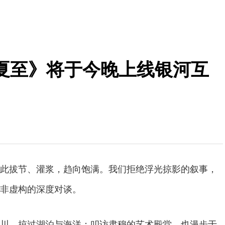
夏至》将于今晚上线银河互
此拔节、灌浆，趋向饱满。我们拒绝浮光掠影的叙事，
非虚构的深度对谈。
川，掠过湖泊与海洋；叩访肃穆的艺术殿堂，也漫步于