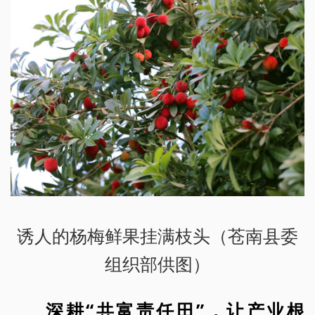
诱人的杨梅鲜果挂满枝头（苍南县委
组织部供图）
深耕“共富责任田”，让产业根