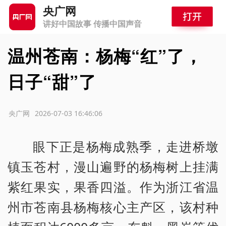
央广网
讲好中国故事 传播中国声音
温州苍南：杨梅“红”了，
日子“甜”了
源：央广网
2026-07-03 16:46:06
眼下正是杨梅成熟季，走进桥墩
镇玉苍村，漫山遍野的杨梅树上挂满
紫红果实，果香四溢。作为浙江省温
州市苍南县杨梅核心主产区，该村种