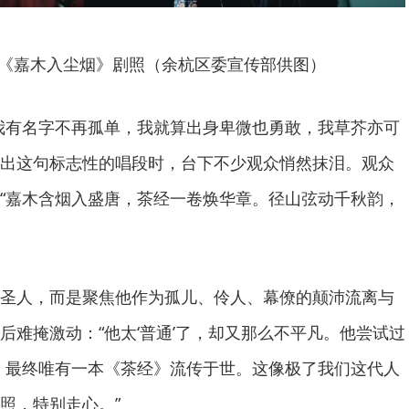
《嘉木入尘烟》剧照（余杭区委宣传部供图）
我有名字不再孤单，我就算出身卑微也勇敢，我草芥亦可
”唱出这句标志性的唱段时，台下不少观众悄然抹泪。观众
“嘉木含烟入盛唐，茶经一卷焕华章。径山弦动千秋韵，
圣人，而是聚焦他作为孤儿、伶人、幕僚的颠沛流离与
后难掩激动：“他太‘普通’了，却又那么不平凡。他尝试过
’，最终唯有一本《茶经》流传于世。这像极了我们这代人
照，特别走心。”