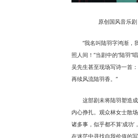
原创国风音乐剧
“我名叫陆羽字鸿渐，
照人间！”当剧中的“陆羽
吴先生甚至现场写诗一首：
再续风流陆羽香。”
这部剧未将陆羽塑造成
内心挣扎。观众林女士散场
诸多事，似乎都不算‘成功
在迷茫中寻找自我价值的写