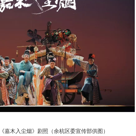
《嘉木入尘烟》剧照（余杭区委宣传部供图）