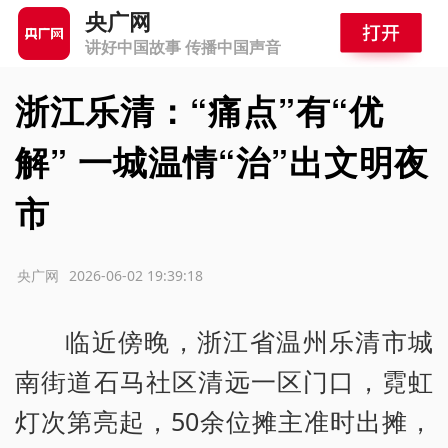
央广网
讲好中国故事 传播中国声音
浙江乐清：“痛点”有“优
解” 一城温情“治”出文明夜
市
源：央广网
2026-06-02 19:39:18
临近傍晚，浙江省温州乐清市城
南街道石马社区清远一区门口，霓虹
灯次第亮起，50余位摊主准时出摊，