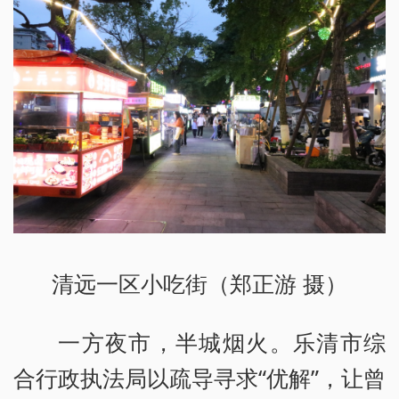
清远一区小吃街（郑正游 摄）
一方夜市，半城烟火。乐清市综
合行政执法局以疏导寻求“优解”，让曾