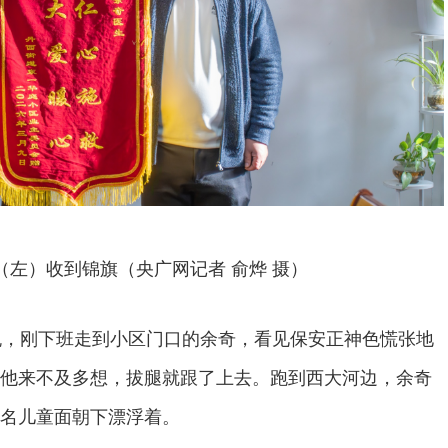
（左）收到锦旗（央广网记者 俞烨 摄）
晚，刚下班走到小区门口的余奇，看见保安正神色慌张地
他来不及多想，拔腿就跟了上去。跑到西大河边，余奇
名儿童面朝下漂浮着。