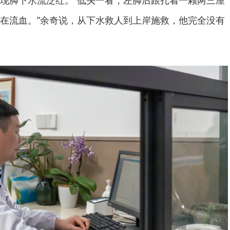
现脚下水流泛红。“低头一看，左脚后跟扎着一颗两三厘
在流血。”余奇说，从下水救人到上岸施救，他完全没有