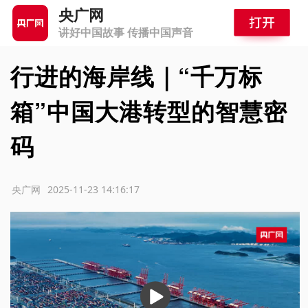
央广网
讲好中国故事 传播中国声音
行进的海岸线｜“千万标
箱”中国大港转型的智慧密
码
源：央广网
2025-11-23 14:16:17
播
放