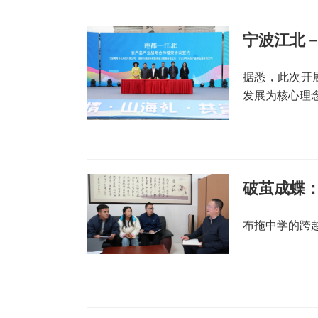
宁波江北－
据悉，此次开
发展为核心理
破茧成蝶：
布拖中学的跨