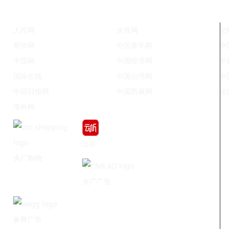
人民网
央视网
光
新华网
中国青年网
中
中国网
中国经济网
中
国际在线
中国台湾网
中
中国日报网
中国西藏网
法
海外网
云听
央广购物
央广广告
象舞广告