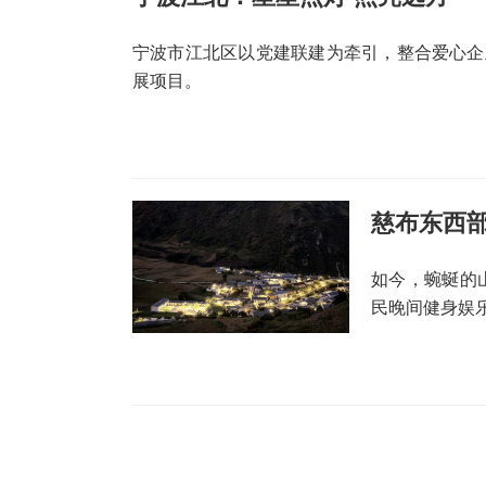
宁波市江北区以党建联建为牵引，整合爱心企
展项目。
慈布东西部
如今，蜿蜒的
民晚间健身娱