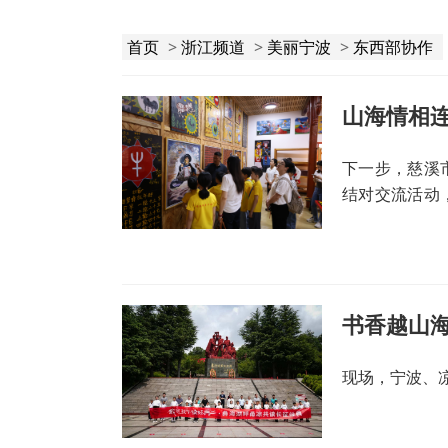
首页
>
浙江频道
>
美丽宁波
>
东西部协作
山海情相
下一步，慈溪
结对交流活动
让青春力量助
书香越山
现场，宁波、