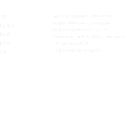
违法和不良信息举报电话：010-56807188
明网
新闻热线：400-800-0088（节目覆盖热线）
国新闻网
互联网新闻信息服务许可证10120210001
青在线
京ICP备2021013708号
京公网安备11010602007741
国军网
中央广播电视总台 央广网
央广网文化传媒有限公司 版权所有
治网