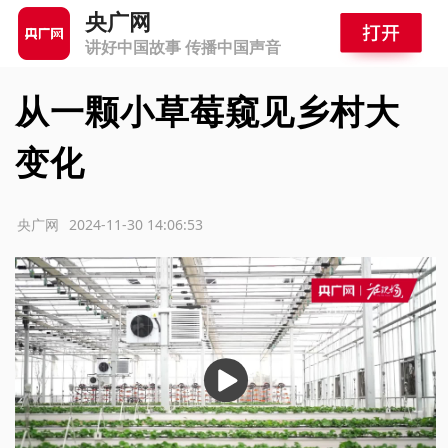
央广网
讲好中国故事 传播中国声音
从一颗小草莓窥见乡村大
变化
源：央广网
2024-11-30 14:06:53
播
放