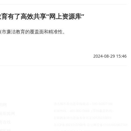
育有了高效共享“网上资源库”
兴市廉洁教育的覆盖面和精准性。
2024-08-29 15:46
违法和不良信息举报电话：010-56807188
明网
新闻热线：400-800-0088（节目覆盖热线）
国新闻网
互联网新闻信息服务许可证10120210001
青在线
京ICP备2021013708号
京公网安备11010602007741
国军网