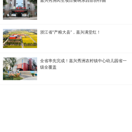
嘉兴秀洲民生项目奏响东西部协作曲
浙江省“产粮大县”，嘉兴满堂红！
全省率先完成！嘉兴秀洲农村镇中心幼儿园省一
级全覆盖