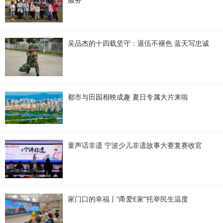
吴品杰的十四载坚守：退伍不褪色 蓝天写忠诚
都市与田园相映成趣 夏日专属大片来啦
童声话非遗 宁波少儿非遗故事大赛复赛收官
家门口的幸福丨“甬爱E家”托举民生温度