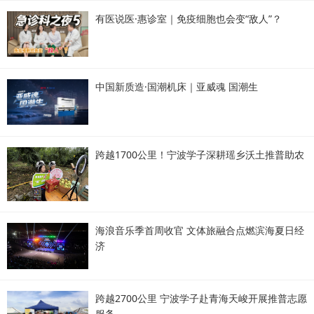
有医说医·惠诊室｜免疫细胞也会变“敌人”？
中国新质造·国潮机床｜亚威魂 国潮生
跨越1700公里！宁波学子深耕瑶乡沃土推普助农
海浪音乐季首周收官 文体旅融合点燃滨海夏日经
济
跨越2700公里 宁波学子赴青海天峻开展推普志愿
服务